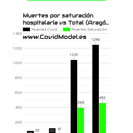
Muertes por saturación
hospitalaria vs Total (Aragó…
Muertes Covid
Muertes Saturación
1.400
1.249
1.200
1.041
1.000
800
600
462
399
400
200
41
22
122