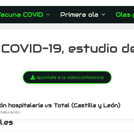
Vacuna COVID
Primera ola
Olas 
n COVID-19, estudio 
Apúntate a la videoconferencia
n hospitalaria vs Total (Castilla y León)
 Saturación