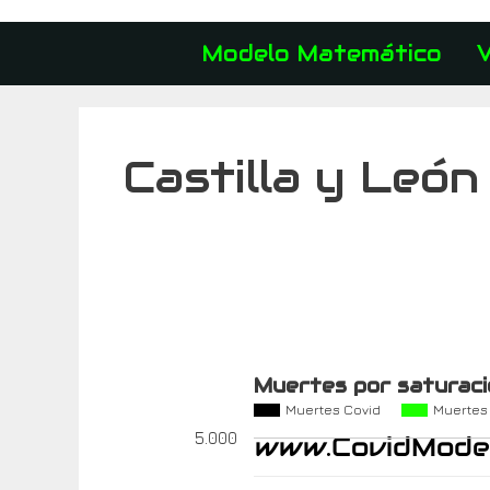
Modelo Matemático
Castilla y Leó
Muertes por saturació
Muertes Covid
Muertes
5.000