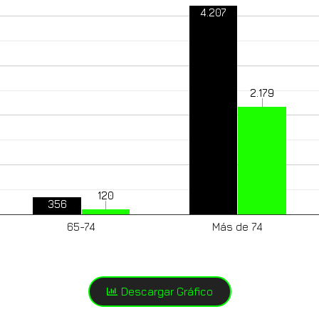
4.207
2.179
120
356
65-74
Más de 74
Descargar Gráfico