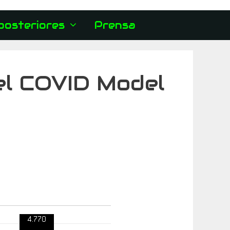
posteriores
Prensa
del COVID Model
4.770