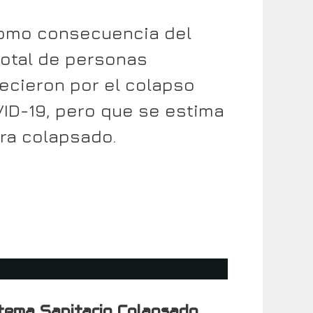
como consecuencia del
total de personas
lecieron por el colapso
ID-19, pero que se estima
era colapsado.
stema Sanitario Colapsado