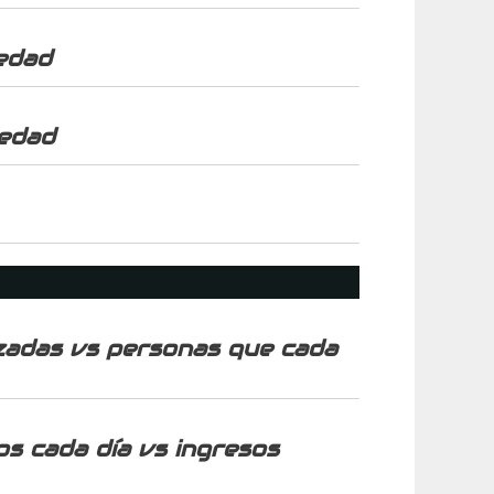
 edad
 edad
izadas vs personas que cada
os cada día vs ingresos