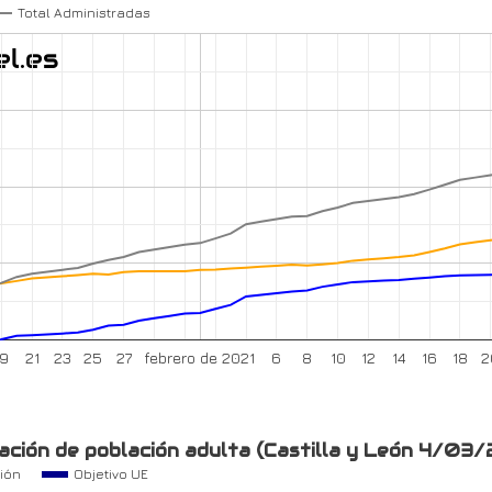
Total Administradas
19
21
23
25
27
febrero de 2021
6
8
10
12
14
16
18
2
ción de población adulta (Castilla y León 4/03/
ión
Objetivo UE