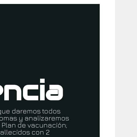
ncia
a que daremos todos
ónomas y analizaremos
: Plan de vacunación;
fallecidos con 2