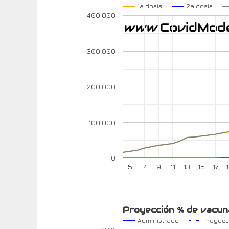
1a dosis
2a dosis
400.000
300.000
200.000
100.000
0
5
7
9
11
13
15
17
Proyección % de vacuna
Administrado
Proyecc