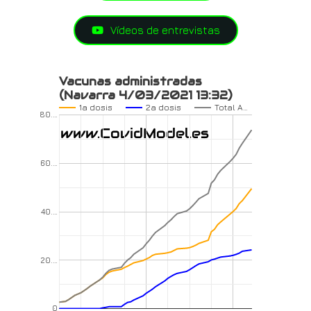
Vídeos de entrevistas
Vacunas administradas
(Navarra 4/03/2021 13:32)
1a dosis
2a dosis
Total A…
80.…
60.…
40.…
20.…
0