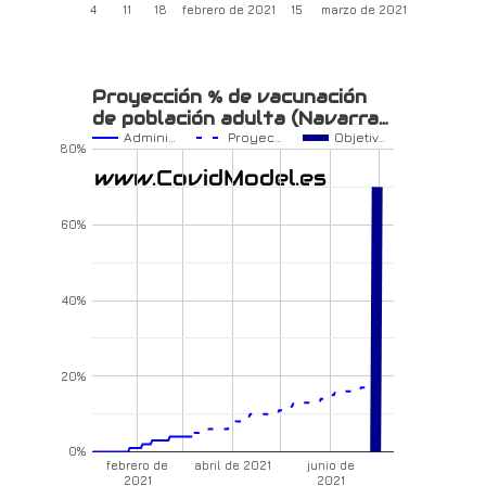
4
11
18
febrero de 2021
15
marzo de 2021
Proyección % de vacunación
de población adulta (Navarra…
Admini…
Proyec…
Objetiv…
80%
60%
40%
20%
0%
febrero de
abril de 2021
junio de
2021
2021